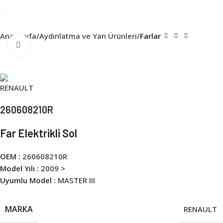
Ana Sayfa
Aydınlatma ve Yan Ürünleri
Farlar
Click to enlarge
260608210R
Far Elektrikli Sol
OEM :
260608210R
Model Yılı :
2009 >
Uyumlu Model :
MASTER III
MARKA
RENAULT