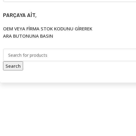
PARÇAYA AİT,
OEM VEYA FİRMA STOK KODUNU GİREREK
ARA BUTONUNA BASIN
Search
PANJUR GRUBU
MENTEŞE GRUBU
İncele