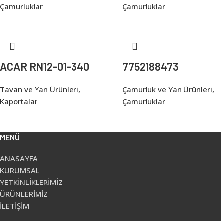
Çamurluklar
Çamurluklar
ACAR RN12-01-340
7752188473
Tavan ve Yan Ürünleri
,
Çamurluk ve Yan Ürünleri
,
Kaportalar
Çamurluklar
MENÜ
ANASAYFA
KURUMSAL
YETKİNLİKLERİMİZ
ÜRÜNLERİMİZ
İLETİŞİM