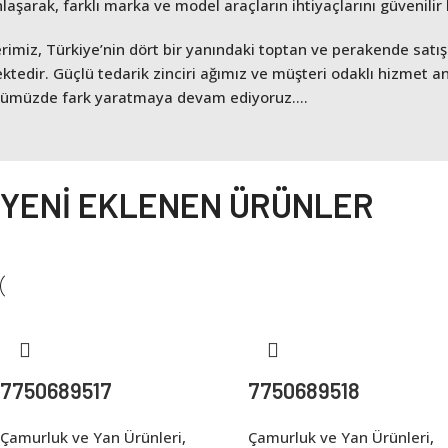
aşarak, farklı marka ve model araçların ihtiyaçlarını güvenilir b
rimiz, Türkiye’nin dört bir yanındaki toptan ve perakende satış n
ktedir. Güçlü tedarik zinciri ağımız ve müşteri odaklı hizmet a
rümüzde fark yaratmaya devam ediyoruz....
YENİ EKLENEN ÜRÜNLER
7750689517
7750689518
Çamurluk ve Yan Ürünleri
,
Çamurluk ve Yan Ürünleri
,