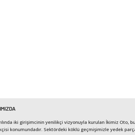
IMIZDA
ılında iki girişimcinin yenilikçi vizyonuyla kurulan İkimiz Oto, 
kçisi konumundadır. Sektördeki köklü geçmişimizle yedek parça 