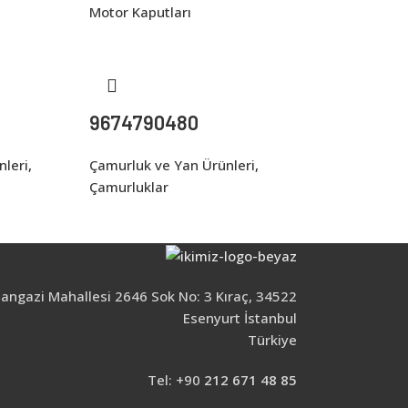
Motor Kaputları
9674790480
nleri
,
Çamurluk ve Yan Ürünleri
,
Çamurluklar
ngazi Mahallesi 2646 Sok No: 3 Kıraç, 34522
Esenyurt İstanbul
Türkiye
Tel: +90
212 671 48 85