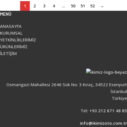
1
2
3
4
…
50
51
52
→
MENÜ
ANASAYFA
KURUMSAL
YETKİNLİKLERİMİZ
ÜRÜNLERİMİZ
İLETİŞİM
Osmangazi Mahallesi 2646 Sok No: 3 Kıraç, 34522 Esenyurt
İstanbul
Türkiye
Tel: +90
212 671 48 85
info@ikimizoto.com.tr