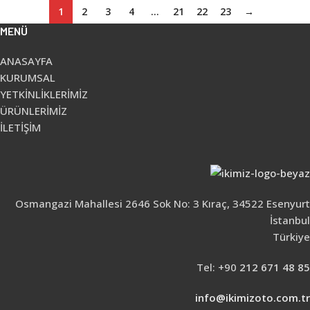
1
2
3
4
…
21
22
23
→
MENÜ
ANASAYFA
KURUMSAL
YETKİNLİKLERİMİZ
ÜRÜNLERİMİZ
İLETİŞİM
Osmangazi Mahallesi 2646 Sok No: 3 Kıraç, 34522 Esenyurt
İstanbul
Türkiye
Tel: +90
212 671 48 85
info@ikimizoto.com.tr