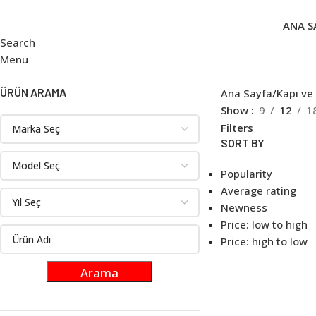
ANA S
Search
Menu
ÜRÜN ARAMA
Ana Sayfa
Kapı ve
Show
9
12
1
Filters
SORT BY
Popularity
Average rating
Newness
Price: low to high
Price: high to low