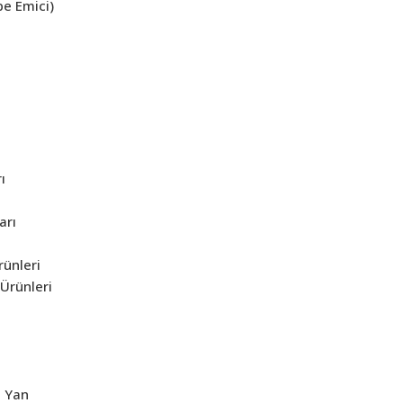
be Emici)
ı
arı
rünleri
Ürünleri
e Yan