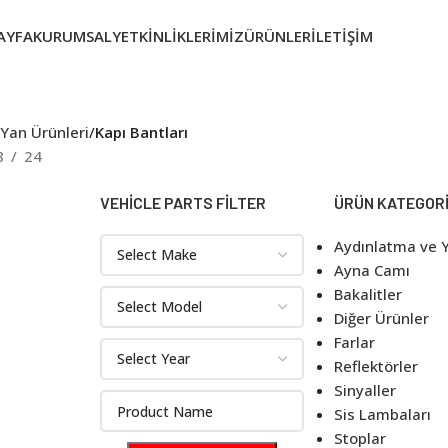
AYFA
KURUMSAL
YETKINLIKLERIMIZ
ÜRÜNLER
İLETIŞIM
 Yan Ürünleri
Kapı Bantları
8
24
VEHICLE PARTS FILTER
ÜRÜN KATEGORI
Aydınlatma ve Y
Ayna Camı
Bakalitler
Diğer Ürünler
Farlar
Reflektörler
Sinyaller
Sis Lambaları
Stoplar