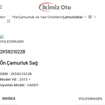
Ana Sayfa
Çamurluk ve Yan Ürünleri
Çamurluklar
Click to enlarge
2K5821022B
Ön Çamurluk Sağ
OEM :
2K5821022B
Model Yılı :
2015 >
Uyumlu Model :
CADDY
MARKA
VOLKSWAGEN