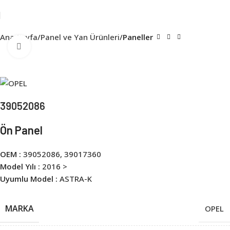
Ana Sayfa
Panel ve Yan Ürünleri
Paneller
Click to enlarge
39052086
Ön Panel
OEM :
39052086, 39017360
Model Yılı :
2016 >
Uyumlu Model :
ASTRA-K
MARKA
OPEL