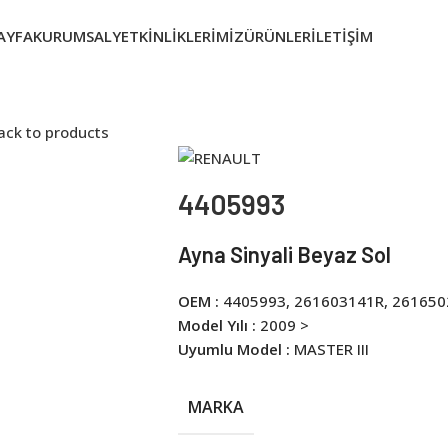
AYFA
KURUMSAL
YETKINLIKLERIMIZ
ÜRÜNLER
İLETIŞIM
ack to products
4405993
Ayna Sinyali Beyaz Sol
OEM :
4405993, 261603141R, 26165
Model Yılı :
2009 >
Uyumlu Model :
MASTER III
MARKA