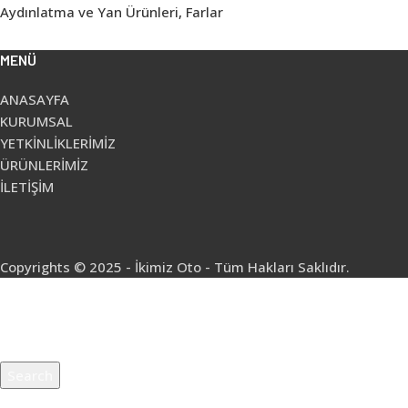
Aydınlatma ve Yan Ürünleri
,
Farlar
MENÜ
ANASAYFA
KURUMSAL
YETKİNLİKLERİMİZ
ÜRÜNLERİMİZ
İLETİŞİM
Copyrights © 2025 - İkimiz Oto - Tüm Hakları Saklıdır.
Search
Start typing to see products you are looking for.