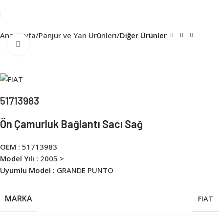
Ana Sayfa
Panjur ve Yan Ürünleri
Diğer Ürünler
Click to enlarge
51713983
Ön Çamurluk Bağlantı Sacı Sağ
OEM :
51713983
Model Yılı :
2005 >
Uyumlu Model :
GRANDE PUNTO
MARKA
FIAT