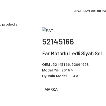
ANA SAYFA
KURUM
o products
52145166
Far Motorlu Ledli Siyah Sol
OEM :
52145166, 52094993
Model Yılı :
2016 >
Uyumlu Model :
EGEA
MARKA