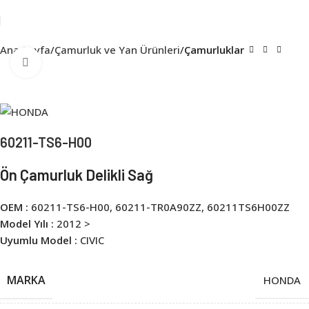
Ana Sayfa
Çamurluk ve Yan Ürünleri
Çamurluklar
Click to enlarge
60211-TS6-H00
Ön Çamurluk Delikli Sağ
OEM :
60211-TS6-H00, 60211-TR0A90ZZ, 60211TS6H00ZZ
Model Yılı :
2012 >
Uyumlu Model :
CIVIC
MARKA
HONDA