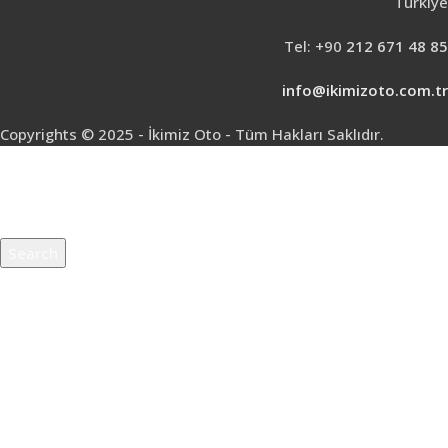
Türkiye
Tel: +90
212 671 48 85
info@ikimizoto.com.tr
Copyrights © 2025 - İkimiz Oto - Tüm Hakları Saklıdır.
Search
Start typing to see products you are looking for.