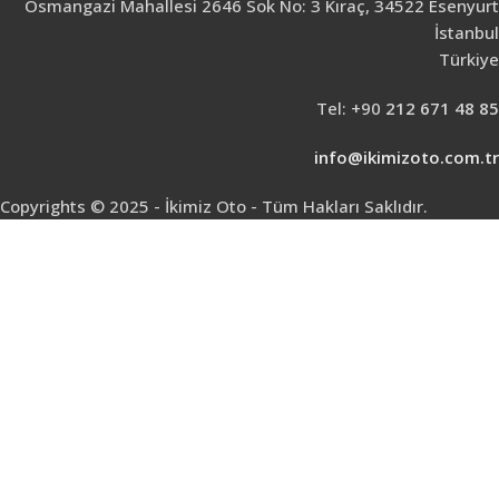
Osmangazi Mahallesi 2646 Sok No: 3 Kıraç, 34522 Esenyurt
İstanbul
Türkiye
Tel: +90
212 671 48 85
info@ikimizoto.com.tr
Copyrights © 2025 - İkimiz Oto - Tüm Hakları Saklıdır.