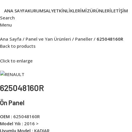
ANA SAYFA
KURUMSAL
YETKINLIKLERIMIZ
ÜRÜNLER
İLETIŞIM
Search
Menu
Ana Sayfa
Panel ve Yan Ürünleri
Paneller
625048160R
Back to products
Click to enlarge
625048160R
Ön Panel
OEM :
625048160R
Model Yılı :
2016 >
Uyumlu Model :
KADJAR