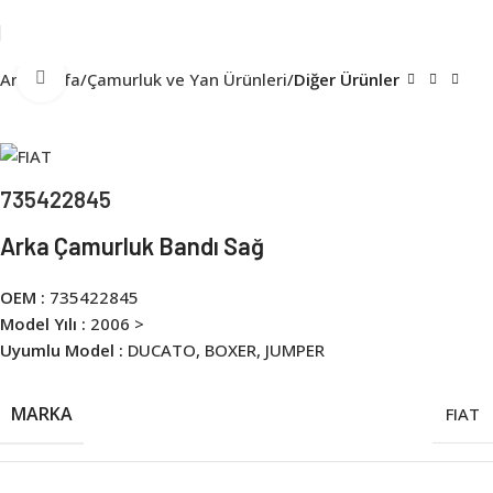
Click to enlarge
Ana Sayfa
Çamurluk ve Yan Ürünleri
Diğer Ürünler
735422845
Arka Çamurluk Bandı Sağ
OEM :
735422845
Model Yılı :
2006 >
Uyumlu Model :
DUCATO, BOXER, JUMPER
MARKA
FIAT