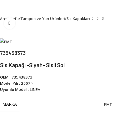
Ana Sayfa
Tampon ve Yan Ürünleri
Sis Kapakları
Click to enlarge
735438373
Sis Kapağı -Siyah- Sisli Sol
OEM :
735438373
Model Yılı :
2007 >
Uyumlu Model :
LINEA
MARKA
FIAT