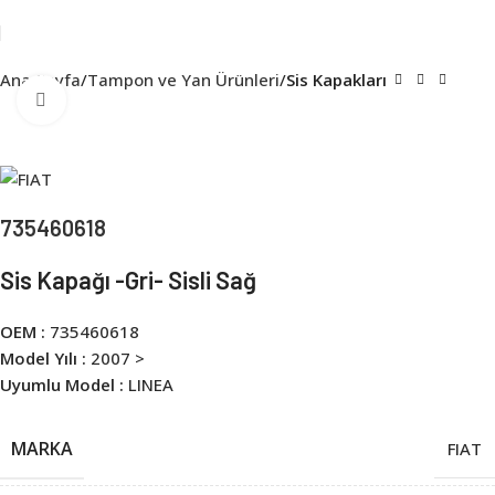
Ana Sayfa
Tampon ve Yan Ürünleri
Sis Kapakları
Click to enlarge
735460618
Sis Kapağı -Gri- Sisli Sağ
OEM :
735460618
Model Yılı :
2007 >
Uyumlu Model :
LINEA
MARKA
FIAT