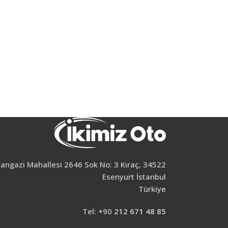
7
Aydınlatma v
ngazi Mahallesi 2646 Sok No: 3 Kıraç, 34522
Esenyurt İstanbul
Türkiye
Tel: +90
212 671 48 85