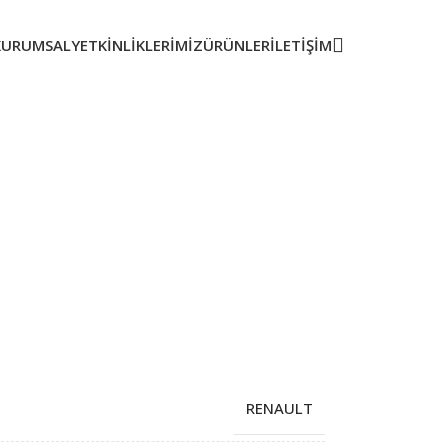
KURUMSAL
YETKINLIKLERIMIZ
ÜRÜNLER
İLETIŞIM
RENAULT