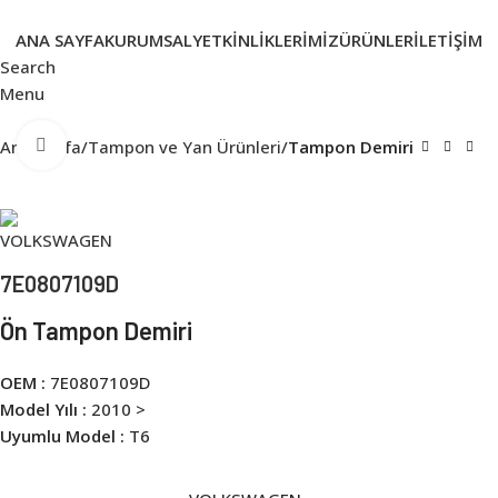
ANA SAYFA
KURUMSAL
YETKINLIKLERIMIZ
ÜRÜNLER
İLETIŞIM
Search
Menu
Click to enlarge
Ana Sayfa
Tampon ve Yan Ürünleri
Tampon Demiri
7E0807109D
Ön Tampon Demiri
OEM :
7E0807109D
Model Yılı :
2010 >
Uyumlu Model :
T6