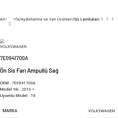
Ana Sayfa
Aydınlatma ve Yan Ürünleri
Sis Lambaları
Click to enlarge
7E0941700A
Ön Sis Farı Ampullü Sağ
OEM :
7E0941700A
Model Yılı :
2010 >
Uyumlu Model :
T6
MARKA
VOLKSWAGEN