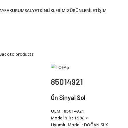
AYFA
KURUMSAL
YETKINLIKLERIMIZ
ÜRÜNLER
İLETIŞIM
Back to products
85014921
Ön Sinyal Sol
OEM :
85014921
Model Yılı :
1988 >
Uyumlu Model :
DOĞAN SLX