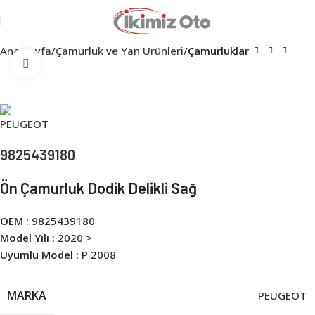
Ana Sayfa
Çamurluk ve Yan Ürünleri
Çamurluklar
Click to enlarge
9825439180
Ön Çamurluk Dodik Delikli Sağ
OEM :
9825439180
Model Yılı :
2020 >
Uyumlu Model :
P.2008
MARKA
PEUGEOT