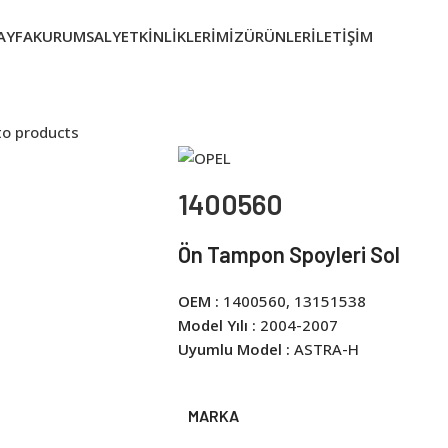
AYFA
KURUMSAL
YETKINLIKLERIMIZ
ÜRÜNLER
İLETIŞIM
to products
1400560
Ön Tampon Spoyleri Sol
OEM :
1400560, 13151538
Model Yılı :
2004-2007
Uyumlu Model :
ASTRA-H
MARKA