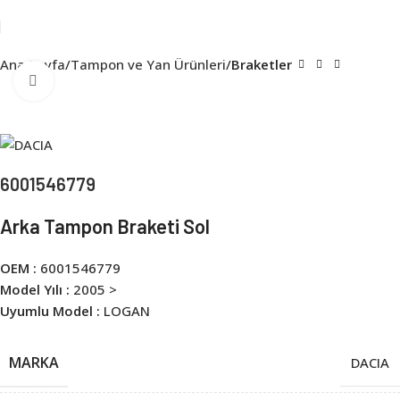
Ana Sayfa
Tampon ve Yan Ürünleri
Braketler
Click to enlarge
6001546779
Arka Tampon Braketi Sol
OEM :
6001546779
Model Yılı :
2005 >
Uyumlu Model :
LOGAN
MARKA
DACIA