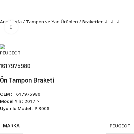
Ana Sayfa
Tampon ve Yan Ürünleri
Braketler
Click to enlarge
1617975980
Ön Tampon Braketi
OEM :
1617975980
Model Yılı :
2017 >
Uyumlu Model :
P.3008
MARKA
PEUGEOT