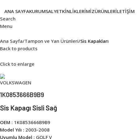
ANA SAYFA
KURUMSAL
YETKINLIKLERIMIZ
ÜRÜNLER
İLETIŞIM
Search
Menu
Ana Sayfa
Tampon ve Yan Ürünleri
Sis Kapakları
Back to products
Click to enlarge
1K0853666B9B9
Sis Kapagı Sisli Sağ
OEM :
1K0853666B9B9
Model Yılı :
2003-2008
Uyumlu Model :
GOLF V