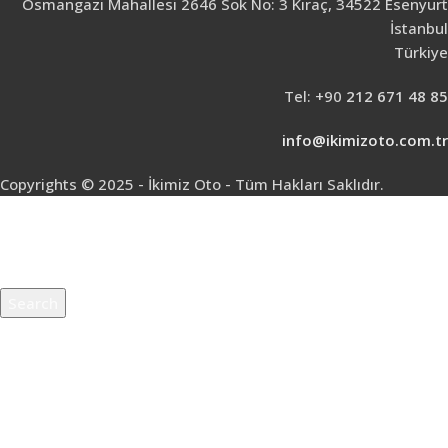
Osmangazi Mahallesi 2646 Sok No: 3 Kıraç, 34522 Esenyurt
İstanbul
Türkiye
Tel: +90
212 671 48 85
info@ikimizoto.com.tr
Copyrights © 2025 - İkimiz Oto - Tüm Hakları Saklıdır.
Search
Start typing to see products you are looking for.