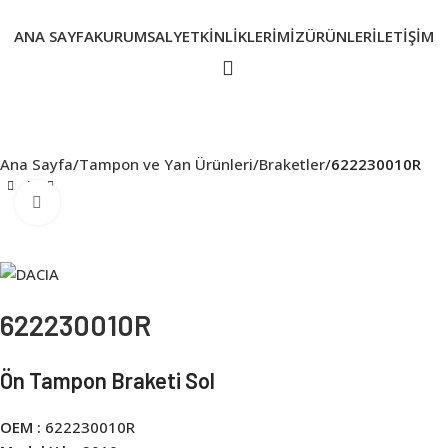
ANA SAYFA
KURUMSAL
YETKINLIKLERIMIZ
ÜRÜNLER
İLETIŞIM
Ana Sayfa
Tampon ve Yan Ürünleri
Braketler
622230010R
Click to enlarge
622230010R
Ön Tampon Braketi Sol
OEM :
622230010R