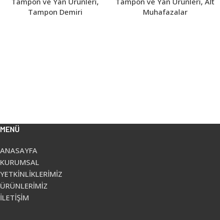
Tampon ve Yan Ürünleri
,
Tampon ve Yan Ürünleri
,
Alt
Tampon Demiri
Muhafazalar
MENÜ
ANASAYFA
KURUMSAL
YETKİNLİKLERİMİZ
ÜRÜNLERİMİZ
İLETİŞİM