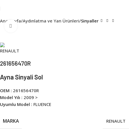
Ana Sayfa
Aydınlatma ve Yan Ürünleri
Sinyaller
Click to enlarge
261656470R
Ayna Sinyali Sol
OEM :
261656470R
Model Yılı :
2009 >
Uyumlu Model :
FLUENCE
MARKA
RENAULT