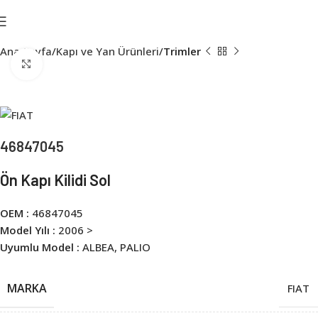
Ana Sayfa
Kapı ve Yan Ürünleri
Trimler
Click to enlarge
46847045
Ön Kapı Kilidi Sol
OEM :
46847045
Model Yılı :
2006 >
Uyumlu Model :
ALBEA, PALIO
MARKA
FIAT