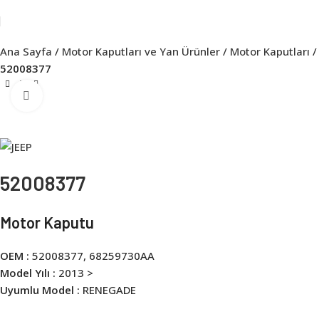
Ana Sayfa
Motor Kaputları ve Yan Ürünler
Motor Kaputları
52008377
Click to enlarge
52008377
Motor Kaputu
OEM :
52008377, 68259730AA
Model Yılı :
2013 >
Uyumlu Model :
RENEGADE