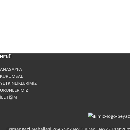
MENÜ
ANASAYFA
KURUMSAL
YETKİNLİKLERİMİZ
ÜRÜNLERİMİZ
İLETİŞİM
Osmangazi Mahallesi 2646 Sok No: 3 Kıraç, 34522 Esenyurt