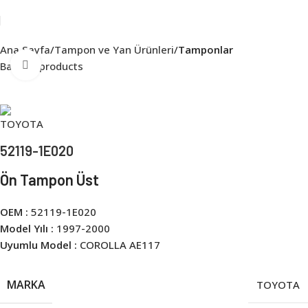
Ana Sayfa
Tampon ve Yan Ürünleri
Tamponlar
Click to enlarge
Back to products
52119-1E020
Ön Tampon Üst
OEM :
52119-1E020
Model Yılı :
1997-2000
Uyumlu Model :
COROLLA AE117
MARKA
TOYOTA