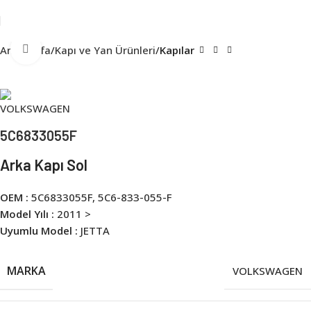
Click to enlarge
Ana Sayfa
Kapı ve Yan Ürünleri
Kapılar
5C6833055F
Arka Kapı Sol
OEM :
5C6833055F, 5C6-833-055-F
Model Yılı :
2011 >
Uyumlu Model :
JETTA
MARKA
VOLKSWAGEN