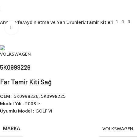
Ana Sayfa
Aydınlatma ve Yan Ürünleri
Tamir Kitleri
Click to enlarge
5K0998226
Far Tamir Kiti Sağ
OEM :
5K0998226, 5K0998225
Model Yılı :
2008 >
Uyumlu Model :
GOLF VI
MARKA
VOLKSWAGEN