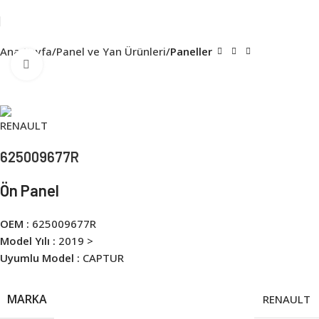
Ana Sayfa
Panel ve Yan Ürünleri
Paneller
Click to enlarge
625009677R
Ön Panel
OEM :
625009677R
Model Yılı :
2019 >
Uyumlu Model :
CAPTUR
MARKA
RENAULT