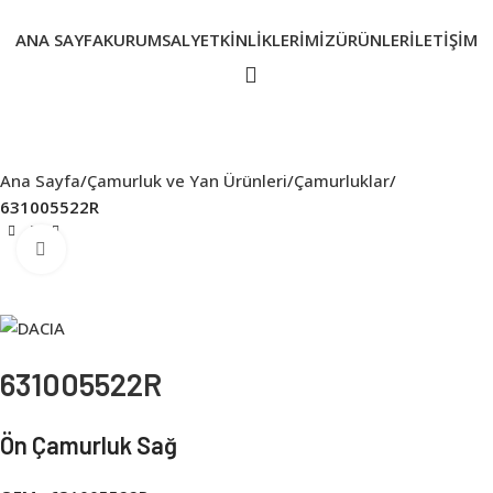
ANA SAYFA
KURUMSAL
YETKINLIKLERIMIZ
ÜRÜNLER
İLETIŞIM
Ana Sayfa
Çamurluk ve Yan Ürünleri
Çamurluklar
631005522R
Click to enlarge
631005522R
Ön Çamurluk Sağ