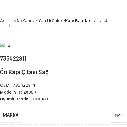
Ana Sayfa
Kapı ve Yan Ürünleri
Kapı Bantları
Click to enlarge
735422811
Ön Kapı Çıtası Sağ
OEM :
735422811
Model Yılı :
2006 >
Uyumlu Model :
DUCATO
MARKA
FIAT