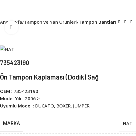
Ana Sayfa
Tampon ve Yan Ürünleri
Tampon Bantları
Click to enlarge
735423190
Ön Tampon Kaplaması (Dodik) Sağ
OEM :
735423190
Model Yılı :
2006 >
Uyumlu Model :
DUCATO, BOXER, JUMPER
MARKA
FIAT