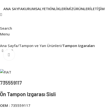
ANA SAYFA
KURUMSAL
YETKINLIKLERIMIZ
ÜRÜNLER
İLETIŞIM
Search
Menu
Ana Sayfa
Tampon ve Yan Ürünleri
Tampon Izgaraları
Click to enlarge
735559117
Ön Tampon Izgarası Sisli
OEM :
735559117