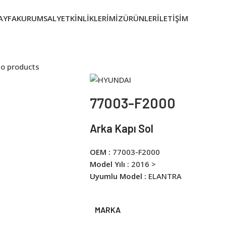
AYFA
KURUMSAL
YETKINLIKLERIMIZ
ÜRÜNLER
İLETIŞIM
to products
77003-F2000
Arka Kapı Sol
OEM :
77003-F2000
Model Yılı :
2016 >
Uyumlu Model :
ELANTRA
MARKA