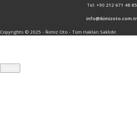
Tel: +90
212 671 48 85
info@ikimizoto.com.tr
Copyrights © 2025 - İkimiz Oto - Tüm Hakları Saklıdır.
Search
Start typing to see products you are looking for.