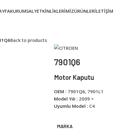
AYFA
KURUMSAL
YETKINLIKLERIMIZ
ÜRÜNLER
İLETIŞIM
01Q6
Back to products
7901Q6
Motor Kaputu
OEM :
7901Q6, 7901L1
Model Yılı :
2009 >
Uyumlu Model :
C4
MARKA