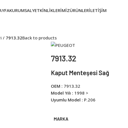
AYFA
KURUMSAL
YETKINLIKLERIMIZ
ÜRÜNLER
İLETIŞIM
i
7913.32
Back to products
7913.32
Kaput Menteşesi Sağ
OEM :
7913.32
Model Yılı :
1998 >
Uyumlu Model :
P.206
MARKA