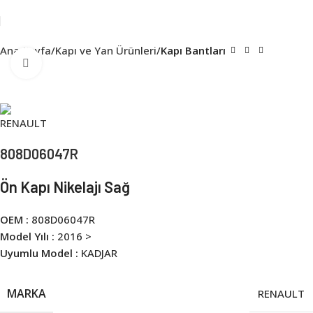
Ana Sayfa
Kapı ve Yan Ürünleri
Kapı Bantları
Click to enlarge
808D06047R
Ön Kapı Nikelajı Sağ
OEM :
808D06047R
Model Yılı :
2016 >
Uyumlu Model :
KADJAR
MARKA
RENAULT