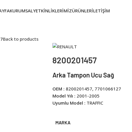
AYFA
KURUMSAL
YETKINLIKLERIMIZ
ÜRÜNLER
İLETIŞIM
57
Back to products
8200201457
Arka Tampon Ucu Sağ
OEM :
8200201457, 7701066127
Model Yılı :
2001-2005
Uyumlu Model :
TRAFFIC
MARKA