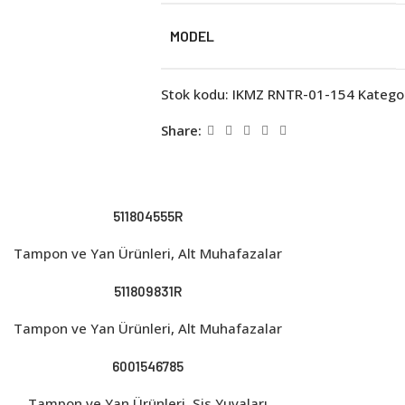
MODEL
Stok kodu:
IKMZ RNTR-01-154
Kategor
Share:
511804555R
Tampon ve Yan Ürünleri
,
Alt Muhafazalar
511809831R
Tampon ve Yan Ürünleri
,
Alt Muhafazalar
6001546785
Tampon ve Yan Ürünleri
,
Sis Yuvaları