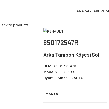
ANA SAYFA
KURUM
Back to products
850172547R
Arka Tampon Köşesi Sol
OEM :
850172547R
Model Yılı :
2013 >
Uyumlu Model :
CAPTUR
MARKA