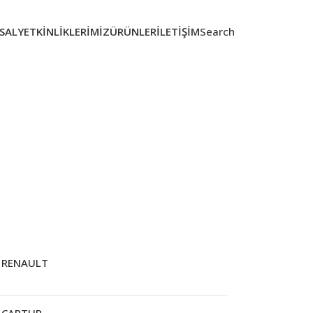
SAL
YETKINLIKLERIMIZ
ÜRÜNLER
İLETIŞIM
Search
RENAULT
CAPTUR