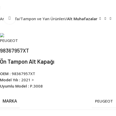
Click to enlarge
Ana Sayfa
Tampon ve Yan Ürünleri
Alt Muhafazalar
98367957XT
Ön Tampon Alt Kapağı
OEM :
98367957XT
Model Yılı :
2021 >
Uyumlu Model :
P.3008
MARKA
PEUGEOT