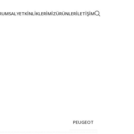
RUMSAL
YETKINLIKLERIMIZ
ÜRÜNLER
İLETIŞIM
PEUGEOT