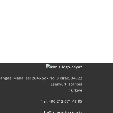
Tampon ve Y
ngazi Mahallesi 2646 Sok No: 3 Kıraç, 34522
Esenyurt İstanbul
Türkiye
Tel: +90
212 671 48 85
info@ikimizoto.com.tr