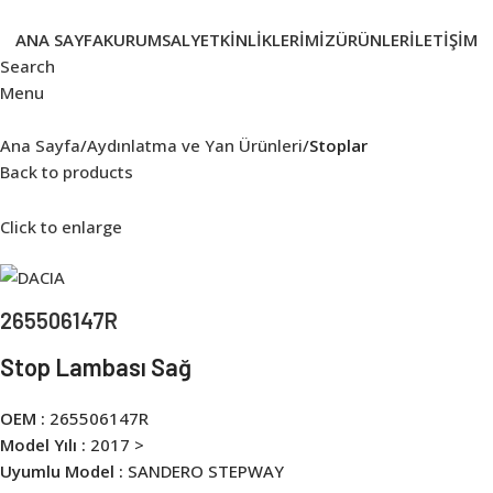
ANA SAYFA
KURUMSAL
YETKINLIKLERIMIZ
ÜRÜNLER
İLETIŞIM
Search
Menu
Ana Sayfa
Aydınlatma ve Yan Ürünleri
Stoplar
Back to products
Click to enlarge
265506147R
Stop Lambası Sağ
OEM :
265506147R
Model Yılı :
2017 >
Uyumlu Model :
SANDERO STEPWAY