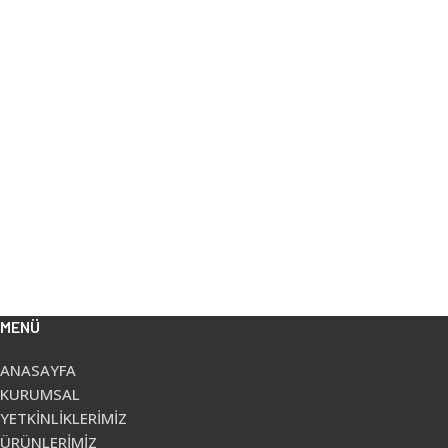
MENÜ
ANASAYFA
KURUMSAL
YETKİNLİKLERİMİZ
ÜRÜNLERİMİZ