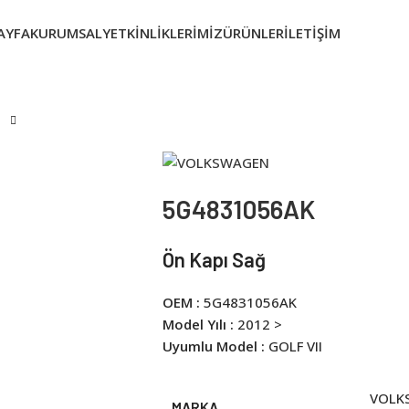
AYFA
KURUMSAL
YETKINLIKLERIMIZ
ÜRÜNLER
İLETIŞIM
5G4831056AK
Ön Kapı Sağ
OEM :
5G4831056AK
Model Yılı :
2012 >
Uyumlu Model :
GOLF VII
VOLK
MARKA