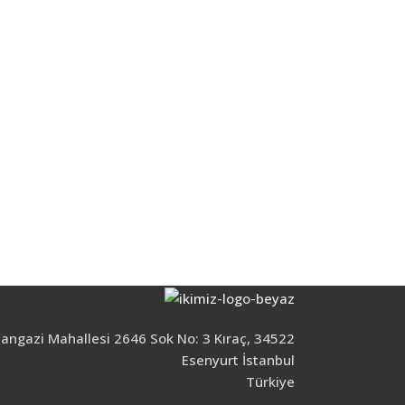
735488138
Kapı ve Yan Ürü
ngazi Mahallesi 2646 Sok No: 3 Kıraç, 34522
Esenyurt İstanbul
Türkiye