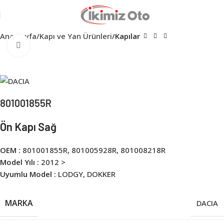
Ana Sayfa
Kapı ve Yan Ürünleri
Kapılar
Click to enlarge
801001855R
Ön Kapı Sağ
OEM :
801001855R, 801005928R, 801008218R
Model Yılı :
2012 >
Uyumlu Model :
LODGY, DOKKER
MARKA
DACIA