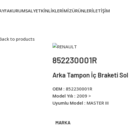
AYFA
KURUMSAL
YETKINLIKLERIMIZ
ÜRÜNLER
İLETIŞIM
Back to products
852230001R
Arka Tampon İç Braketi Sol
OEM :
852230001R
Model Yılı :
2009 >
Uyumlu Model :
MASTER III
MARKA